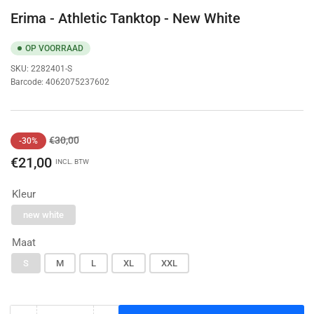
Erima - Athletic Tanktop - New White
OP VOORRAAD
SKU:
2282401-S
Barcode:
4062075237602
Normale
Aanbiedingsprijs
€30,00
-30%
prijs
€21,00
INCL. BTW
Kleur
new white
Maat
S
M
L
XL
XXL