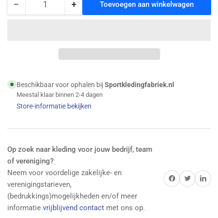
−
+
Toevoegen aan winkelwagen
Hoeveelheid
Hoeveelheid
Hoeveelheid
voor
voor
Erima
Erima
-
-
Athletic
Athletic
Tanktop
Tanktop
-
-
New
New
Beschikbaar voor ophalen bij
Sportkledingfabriek.nl
White
White
Meestal klaar binnen 2-4 dagen
verlagen
verhogen
Store-informatie bekijken
Op zoek naar kleding voor jouw bedrijf, team
of vereniging?
Neem voor voordelige zakelijke- en
Delen op Facebook
Twitter
Delen op 
verenigingstarieven,
(bedrukkings)mogelijkheden en/of meer
informatie
vrijblijvend contact
met ons op.