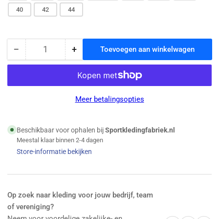
40
42
44
−
+
Toevoegen aan winkelwagen
Hoeveelheid
Hoeveelheid
Hoeveelheid
voor
voor
Erima
Erima
-
-
Evo
Evo
Meer betalingsopties
Star
Star
Trainingsjack
Trainingsjack
Met
Met
Beschikbaar voor ophalen bij
Sportkledingfabriek.nl
Capuchon
Capuchon
Meestal klaar binnen 2-4 dagen
-
-
Store-informatie bekijken
New
New
Royal/New
Royal/New
Navy
Navy
verlagen
verhogen
Op zoek naar kleding voor jouw bedrijf, team
of vereniging?
Neem voor voordelige zakelijke- en