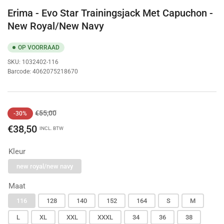
Erima - Evo Star Trainingsjack Met Capuchon -
New Royal/New Navy
OP VOORRAAD
SKU:
1032402-116
Barcode:
4062075218670
Normale
Aanbiedingsprijs
€55,00
-30%
prijs
€38,50
INCL. BTW
Kleur
new royal/new navy
Maat
116
128
140
152
164
S
M
L
XL
XXL
XXXL
34
36
38