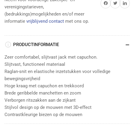
Delen op Facebook
Twitter
Delen op 
verenigingstarieven,
(bedrukkings)mogelijkheden en/of meer
informatie
vrijblijvend contact
met ons op.
PRODUCTINFORMATIE
Zeer comfortabel, slijtvast jack met capuchon.
Slijtvast, functioneel materiaal
Raglan-snit en elastische inzetstukken voor volledige
bewegingsvrijheid
Hoge kraag met capuchon en trekkoord
Brede geribbelde manchetten en zoom
Verborgen ritszakken aan de zijkant
Stijlvol design op de mouwen met 3D-effect
Contrastkleurige biezen op de mouwen