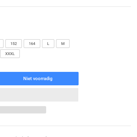
152
164
L
M
XXXL
Niet voorradig
veelheid
r
za
ining
ket
vy
e/Red
hogen