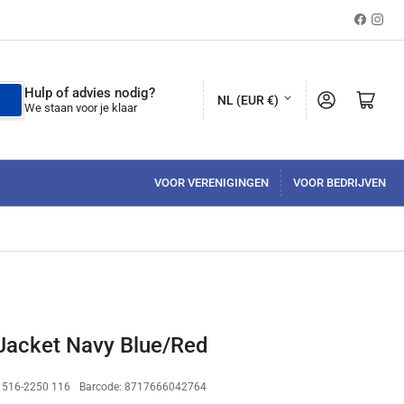
Faceboo
Inst
L
Hulp of advies nodig?
Aanmelden
Mini-winkelwagen ope
NL (EUR €)
We staan voor je klaar
a
n
d
VOOR VERENIGINGEN
VOOR BEDRIJVEN
/
r
e
g
i
o
 Jacket Navy Blue/Red
:
516-2250 116
Barcode:
8717666042764