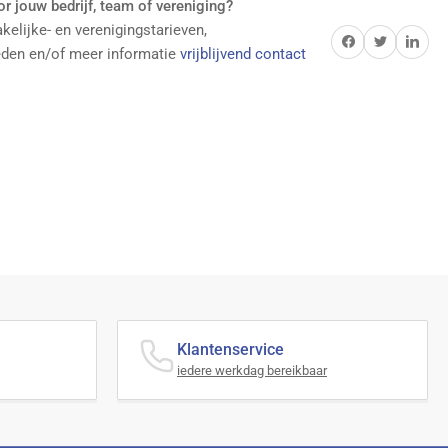
r jouw bedrijf, team of vereniging?
elijke- en verenigingstarieven,
Delen op Facebook
Twitter
Delen op Pi
eden en/of meer informatie
vrijblijvend contact
Klantenservice
iedere werkdag bereikbaar