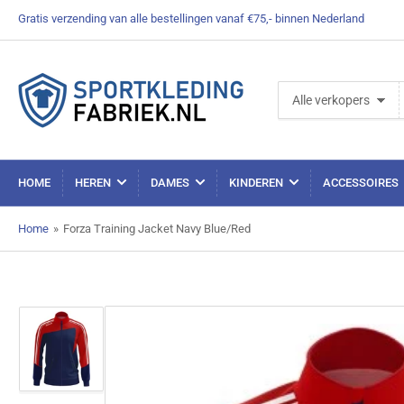
Gratis verzending van alle bestellingen vanaf €75,- binnen Nederland
Zoek
Alle verkopers
producten
HOME
HEREN
DAMES
KINDEREN
ACCESSOIRES
Home
»
Forza Training Jacket Navy Blue/Red
Afbeelding
laden
1
in