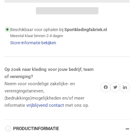
-
-
T-
T-
Shirt
Shirt
Organic
Organic
-
-
Beschikbaar voor ophalen bij
Sportkledingfabriek.nl
Olijf
Olijf
Meestal klaar binnen 2-4 dagen
verlagen
verhogen
Store-informatie bekijken
Op zoek naar kleding voor jouw bedrijf, team
of vereniging?
Neem voor voordelige zakelijke- en
Delen op Facebook
Twitter
Delen op 
verenigingstarieven,
(bedrukkings)mogelijkheden en/of meer
informatie
vrijblijvend contact
met ons op.
PRODUCTINFORMATIE