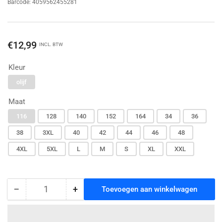
Barcode:
4059562455281
Normale
€12,99
INCL. BTW
prijs
Kleur
olijf
Maat
116
128
140
152
164
34
36
38
3XL
40
42
44
46
48
4XL
5XL
L
M
S
XL
XXL
−
+
Toevoegen aan winkelwagen
Hoeveelheid
Hoeveelheid
Hoeveelheid
voor
voor
Jako
Jako