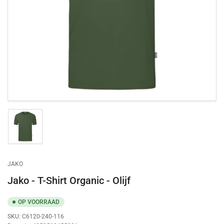
openen
1
in
dialoogvenster
Afbeelding
laden
1
in
galerijweergave
JAKO
Jako - T-Shirt Organic - Olijf
OP VOORRAAD
SKU:
C6120-240-116