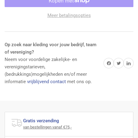
Ss
Ss
Base
Base
Meer betalingsopties
Layer
Layer
White
White
verlagen
verhogen
Op zoek naar kleding voor jouw bedrijf, team
of vereniging?
Neem voor voordelige zakelijke- en
Delen op Facebook
Twitter
Delen op 
verenigingstarieven,
(bedrukkings)mogelijkheden en/of meer
informatie
vrijblijvend contact
met ons op.
Gratis verzending
van bestellingen vanaf €75,-