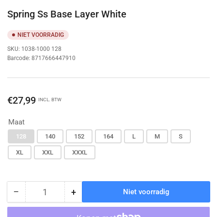
Spring Ss Base Layer White
NIET VOORRADIG
SKU:
1038-1000 128
Barcode:
8717666447910
Normale
€27,99
INCL. BTW
prijs
Maat
128
140
152
164
L
M
S
XL
XXL
XXXL
−
+
Niet voorradig
Hoeveelheid
Hoeveelheid
Hoeveelheid
voor
voor
Spring
Spring