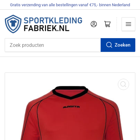
Gratis verzending van alle bestellingen vanaf €75,- binnen Nederland
Aanmelden
Mini-winkelwagen openen
Zoeken
Zoek
producten