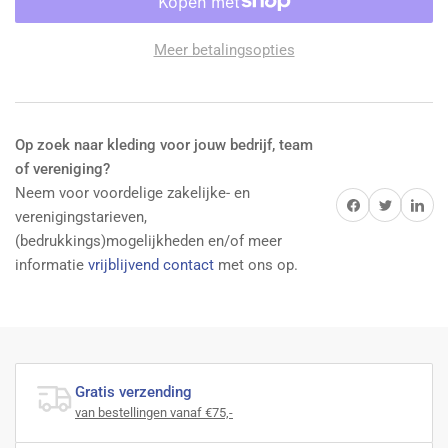
Ls
Ls
T-
T-
Meer betalingsopties
Shirt
Shirt
Red/Black
Red/Black
verlagen
verhogen
Op zoek naar kleding voor jouw bedrijf, team
of vereniging?
Neem voor voordelige zakelijke- en
Delen op Facebook
Twitter
Delen op 
verenigingstarieven,
(bedrukkings)mogelijkheden en/of meer
informatie
vrijblijvend contact
met ons op.
Gratis verzending
van bestellingen vanaf €75,-