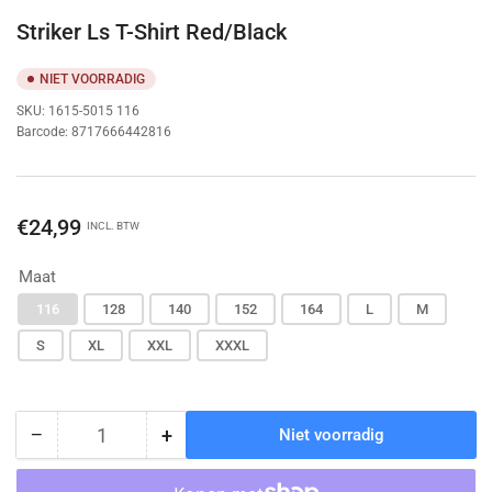
Striker Ls T-Shirt Red/Black
NIET VOORRADIG
SKU:
1615-5015 116
Barcode:
8717666442816
Normale
€24,99
INCL. BTW
prijs
Maat
116
128
140
152
164
L
M
S
XL
XXL
XXXL
−
+
Niet voorradig
Hoeveelheid
Hoeveelheid
Hoeveelheid
voor
voor
Striker
Striker