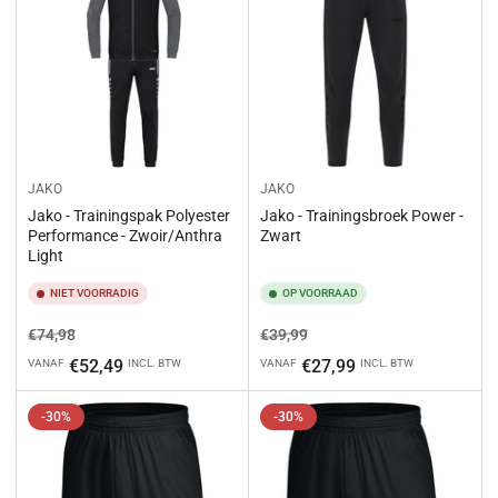
JAKO
JAKO
Jako - Trainingspak Polyester
Jako - Trainingsbroek Power -
Performance - Zwoir/Anthra
Zwart
Light
NIET VOORRADIG
OP VOORRAAD
Normale
Aanbiedingsprijs
Normale
Aanbiedingsprijs
€74,98
€39,99
prijs
prijs
€52,49
€27,99
VANAF
INCL. BTW
VANAF
INCL. BTW
-30%
-30%