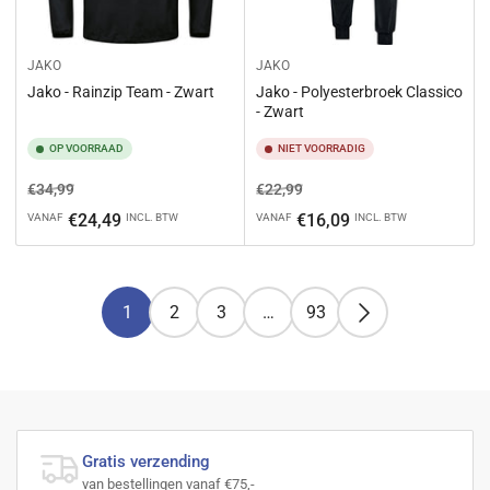
JAKO
JAKO
Jako - Rainzip Team - Zwart
Jako - Polyesterbroek Classico
- Zwart
OP VOORRAAD
NIET VOORRADIG
Normale
Aanbiedingsprijs
Normale
Aanbiedingsprijs
€34,99
€22,99
prijs
prijs
€24,49
€16,09
VANAF
INCL. BTW
VANAF
INCL. BTW
1
2
3
…
93
Gratis verzending
van bestellingen vanaf €75,-