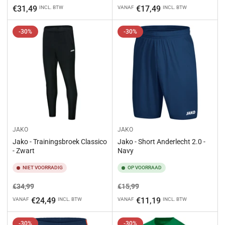
prijs
prijs
€31,49
€17,49
INCL. BTW
VANAF
INCL. BTW
-30%
-30%
JAKO
JAKO
Jako - Trainingsbroek Classico
Jako - Short Anderlecht 2.0 -
- Zwart
Navy
NIET VOORRADIG
OP VOORRAAD
Normale
Aanbiedingsprijs
Normale
Aanbiedingsprijs
€34,99
€15,99
prijs
prijs
€24,49
€11,19
VANAF
INCL. BTW
VANAF
INCL. BTW
-30%
-30%