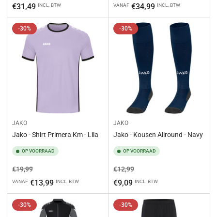
prijs
prijs
€31,49
€34,99
INCL. BTW
VANAF
INCL. BTW
-30%
-30%
JAKO
JAKO
Jako - Shirt Primera Km - Lila
Jako - Kousen Allround - Navy
OP VOORRAAD
OP VOORRAAD
Normale
Aanbiedingsprijs
Normale
Aanbiedingsprijs
€19,99
€12,99
prijs
prijs
€13,99
€9,09
VANAF
INCL. BTW
INCL. BTW
-30%
-30%