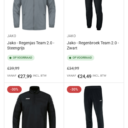
JAKO
JAKO
Jako - Regenjas Team 2.0 -
Jako - Regenbroek Team 2.0 -
Steengrijs
Zwart
OP VOORRAAD
OP VOORRAAD
Normale
Aanbiedingsprijs
Normale
Aanbiedingsprijs
€39,99
€34,99
prijs
prijs
€27,99
€24,49
VANAF
INCL. BTW
VANAF
INCL. BTW
-30%
-30%