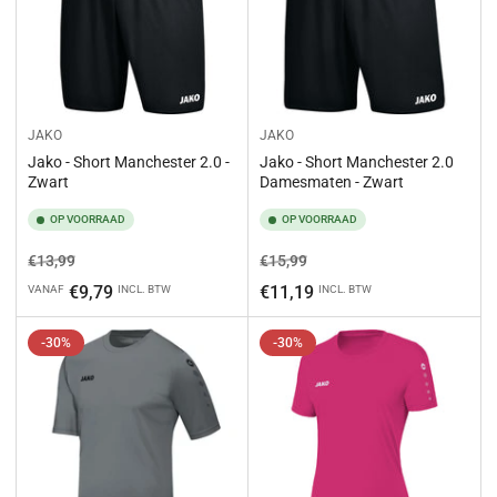
JAKO
JAKO
Jako - Short Manchester 2.0 -
Jako - Short Manchester 2.0
Zwart
Damesmaten - Zwart
OP VOORRAAD
OP VOORRAAD
Normale
Aanbiedingsprijs
Normale
Aanbiedingsprijs
€13,99
€15,99
prijs
prijs
€9,79
€11,19
VANAF
INCL. BTW
INCL. BTW
-30%
-30%