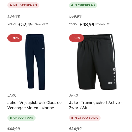
NIET VOORRADIG
OP VOORRAAD
Normale
Aanbiedingsprijs
Normale
Aanbiedingsprijs
€74,98
€69,99
prijs
prijs
€52,49
€48,99
VANAF
INCL. BTW
VANAF
INCL. BTW
-30%
-30%
JAKO
JAKO
Jako - Vrijetijdsbroek Classico
Jako - Trainingsshort Active -
Verlengde Maten - Marine
Zwart/Wit
OP VOORRAAD
NIET VOORRADIG
Normale
Aanbiedingsprijs
Normale
Aanbiedingsprijs
€44,99
€24,99