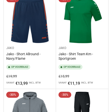
JAKO
JAKO
Jako - Short Allround -
Jako - Shirt Team Km -
Navy/Flame
Sportgroen
OP VOORRAAD
OP VOORRAAD
Normale
Aanbiedingsprijs
Normale
Aanbiedingsprijs
€19,99
€15,99
prijs
prijs
€13,99
€11,19
VANAF
INCL. BTW
VANAF
INCL. BTW
-30%
-30%