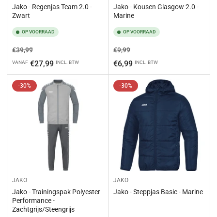
Jako - Regenjas Team 2.0 -
Jako - Kousen Glasgow 2.0 -
Zwart
Marine
OP VOORRAAD
OP VOORRAAD
Normale
Aanbiedingsprijs
Normale
Aanbiedingsprijs
€39,99
€9,99
prijs
prijs
€27,99
€6,99
VANAF
INCL. BTW
INCL. BTW
-30%
-30%
JAKO
JAKO
Jako - Trainingspak Polyester
Jako - Steppjas Basic - Marine
Performance -
Zachtgrijs/Steengrijs