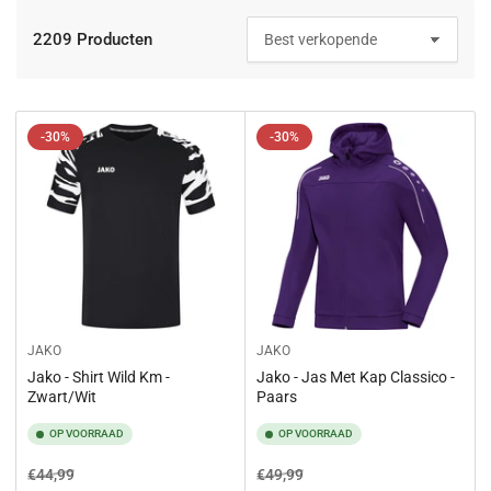
e
:
2209 Producten
S
o
r
t
e
-30%
-30%
r
e
n
o
p
:
JAKO
JAKO
Jako - Shirt Wild Km -
Jako - Jas Met Kap Classico -
Zwart/Wit
Paars
OP VOORRAAD
OP VOORRAAD
Normale
Aanbiedingsprijs
Normale
Aanbiedingsprijs
€44,99
€49,99