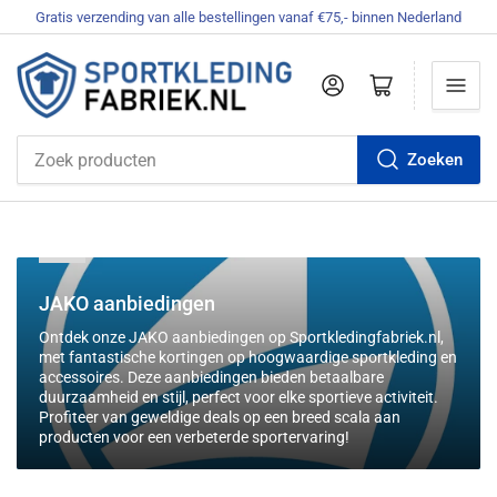
Gratis verzending van alle bestellingen vanaf €75,- binnen Nederland
Aanmelden
Mini-winkelwagen openen
Zoeken
Zoek
producten
C
JAKO aanbiedingen
o
Ontdek onze JAKO aanbiedingen op Sportkledingfabriek.nl,
l
met fantastische kortingen op hoogwaardige sportkleding en
l
accessoires. Deze aanbiedingen bieden betaalbare
duurzaamheid en stijl, perfect voor elke sportieve activiteit.
e
Profiteer van geweldige deals op een breed scala aan
c
producten voor een verbeterde sportervaring!
t
i