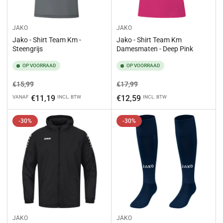
JAKO
JAKO
Jako - Shirt Team Km -
Jako - Shirt Team Km
Steengrijs
Damesmaten - Deep Pink
OP VOORRAAD
OP VOORRAAD
Normale
Aanbiedingsprijs
Normale
Aanbiedingsprijs
€15,99
€17,99
prijs
prijs
€11,19
€12,59
VANAF
INCL. BTW
INCL. BTW
-30%
-30%
JAKO
JAKO