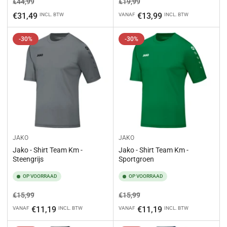
Normale
Aanbiedingsprijs
Normale
Aanbiedingsprijs
€44,99
€19,99
prijs
prijs
€31,49
€13,99
INCL. BTW
VANAF
INCL. BTW
-30%
-30%
JAKO
JAKO
Jako - Shirt Team Km -
Jako - Shirt Team Km -
Steengrijs
Sportgroen
OP VOORRAAD
OP VOORRAAD
Normale
Aanbiedingsprijs
Normale
Aanbiedingsprijs
€15,99
€15,99
prijs
prijs
€11,19
€11,19
VANAF
INCL. BTW
VANAF
INCL. BTW