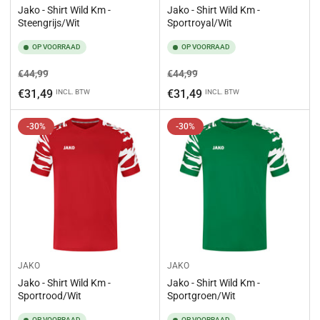
Jako - Shirt Wild Km -
Jako - Shirt Wild Km -
Steengrijs/Wit
Sportroyal/Wit
OP VOORRAAD
OP VOORRAAD
Normale
Aanbiedingsprijs
Normale
Aanbiedingsprijs
€44,99
€44,99
prijs
prijs
€31,49
€31,49
INCL. BTW
INCL. BTW
-30%
-30%
JAKO
JAKO
Jako - Shirt Wild Km -
Jako - Shirt Wild Km -
Sportrood/Wit
Sportgroen/Wit
OP VOORRAAD
OP VOORRAAD