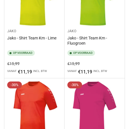
JAKO
JAKO
Jako - Shirt Team Km - Lime
Jako - Shirt Team Km -
Fluogroen
OP VOORRAAD
OP VOORRAAD
Normale
Aanbiedingsprijs
Normale
Aanbiedingsprijs
€15,99
€15,99
prijs
prijs
€11,19
€11,19
VANAF
INCL. BTW
VANAF
INCL. BTW
-30%
-30%