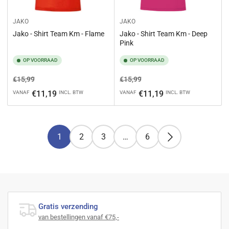
JAKO
JAKO
Jako - Shirt Team Km - Flame
Jako - Shirt Team Km - Deep
Pink
OP VOORRAAD
OP VOORRAAD
Normale
Aanbiedingsprijs
Normale
Aanbiedingsprijs
€15,99
€15,99
prijs
prijs
€11,19
€11,19
VANAF
INCL. BTW
VANAF
INCL. BTW
1
2
3
…
6
Gratis verzending
van bestellingen vanaf €75,-