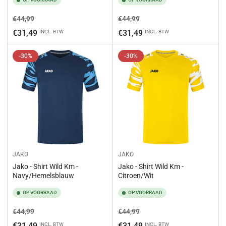
Normale
Aanbiedingsprijs
Normale
Aanbiedingsprijs
€44,99
€44,99
prijs
prijs
€31,49
€31,49
INCL. BTW
INCL. BTW
-30%
-30%
JAKO
JAKO
Jako - Shirt Wild Km -
Jako - Shirt Wild Km -
Navy/Hemelsblauw
Citroen/Wit
OP VOORRAAD
OP VOORRAAD
Normale
Aanbiedingsprijs
Normale
Aanbiedingsprijs
€44,99
€44,99
prijs
prijs
€31,49
€31,49
INCL. BTW
INCL. BTW