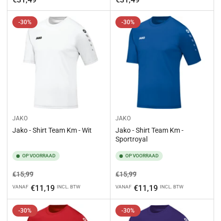
-30%
-30%
JAKO
JAKO
Jako - Shirt Team Km - Wit
Jako - Shirt Team Km -
Sportroyal
OP VOORRAAD
OP VOORRAAD
Normale
Aanbiedingsprijs
Normale
Aanbiedingsprijs
€15,99
€15,99
prijs
prijs
€11,19
€11,19
VANAF
INCL. BTW
VANAF
INCL. BTW
-30%
-30%