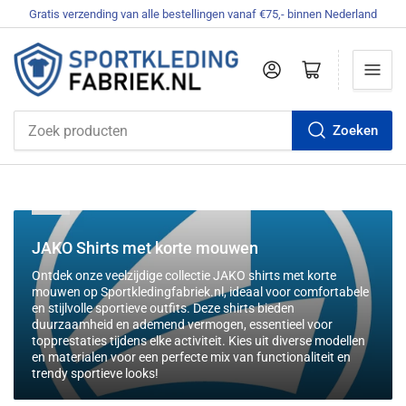
Gratis verzending van alle bestellingen vanaf €75,- binnen Nederland
Aanmelden
Mini-winkelwagen openen
Zoeken
Zoek
producten
C
JAKO Shirts met korte mouwen
o
Ontdek onze veelzijdige collectie JAKO shirts met korte
l
mouwen op Sportkledingfabriek.nl, ideaal voor comfortabele
l
en stijlvolle sportieve outfits. Deze shirts bieden
duurzaamheid en ademend vermogen, essentieel voor
e
topprestaties tijdens elke activiteit. Kies uit diverse modellen
c
en materialen voor een perfecte mix van functionaliteit en
t
trendy sportieve looks!
i