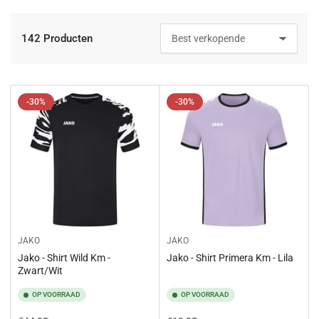
e
:
142 Producten
S
o
r
t
e
-30%
-30%
r
e
n
o
p
:
JAKO
JAKO
Jako - Shirt Wild Km -
Jako - Shirt Primera Km - Lila
Zwart/Wit
OP VOORRAAD
OP VOORRAAD