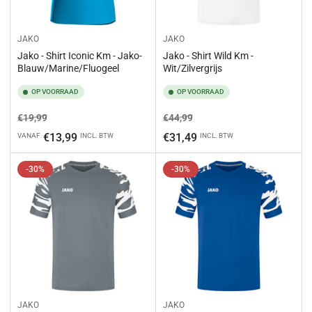
JAKO
JAKO
Jako - Shirt Iconic Km - Jako-
Jako - Shirt Wild Km -
Blauw/Marine/Fluogeel
Wit/Zilvergrijs
OP VOORRAAD
OP VOORRAAD
Normale
Aanbiedingsprijs
Normale
Aanbiedingsprijs
€19,99
€44,99
prijs
prijs
€13,99
€31,49
VANAF
INCL. BTW
INCL. BTW
-30%
-30%
JAKO
JAKO