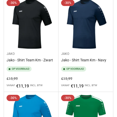
-30%
-30%
JAKO
JAKO
Jako - Shirt Team Km - Zwart
Jako - Shirt Team Km - Navy
OP VOORRAAD
OP VOORRAAD
Normale
Aanbiedingsprijs
Normale
Aanbiedingsprijs
€15,99
€15,99
prijs
prijs
€11,19
€11,19
VANAF
INCL. BTW
VANAF
INCL. BTW
-30%
-30%