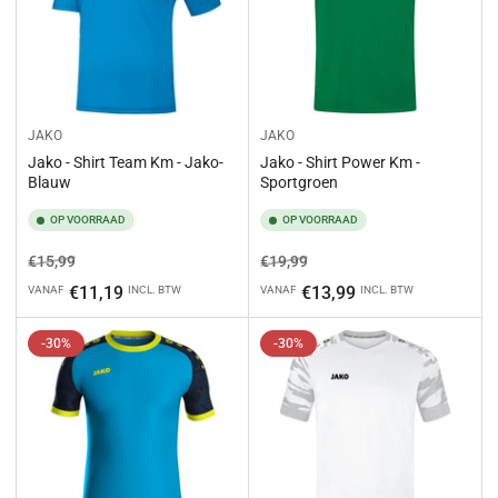
JAKO
JAKO
Jako - Shirt Team Km - Jako-
Jako - Shirt Power Km -
Blauw
Sportgroen
OP VOORRAAD
OP VOORRAAD
Normale
Aanbiedingsprijs
Normale
Aanbiedingsprijs
€15,99
€19,99
prijs
prijs
€11,19
€13,99
VANAF
INCL. BTW
VANAF
INCL. BTW
-30%
-30%