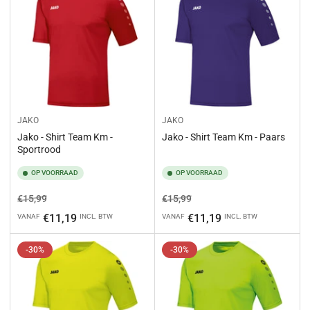
JAKO
JAKO
Jako - Shirt Team Km -
Jako - Shirt Team Km - Paars
Sportrood
OP VOORRAAD
OP VOORRAAD
Normale
Aanbiedingsprijs
Normale
Aanbiedingsprijs
€15,99
€15,99
prijs
prijs
€11,19
€11,19
VANAF
INCL. BTW
VANAF
INCL. BTW
-30%
-30%