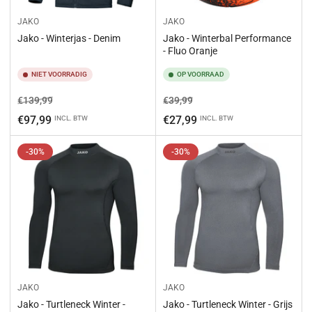
JAKO
JAKO
Jako - Winterjas - Denim
Jako - Winterbal Performance
- Fluo Oranje
NIET VOORRADIG
OP VOORRAAD
Normale
Aanbiedingsprijs
Normale
Aanbiedingsprijs
€139,99
€39,99
prijs
prijs
€97,99
€27,99
INCL. BTW
INCL. BTW
-30%
-30%
JAKO
JAKO
Jako - Turtleneck Winter -
Jako - Turtleneck Winter - Grijs