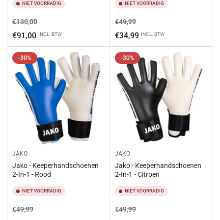
NIET VOORRADIG
NIET VOORRADIG
Normale
Aanbiedingsprijs
Normale
Aanbiedingsprijs
€130,00
€49,99
prijs
prijs
€91,00
€34,99
INCL. BTW
INCL. BTW
-30%
-30%
JAKO
JAKO
Jako - Keeperhandschoenen
Jako - Keeperhandschoenen
2-In-1 - Rood
2-In-1 - Citroen
NIET VOORRADIG
NIET VOORRADIG
Normale
Aanbiedingsprijs
Normale
Aanbiedingsprijs
€49,99
€49,99