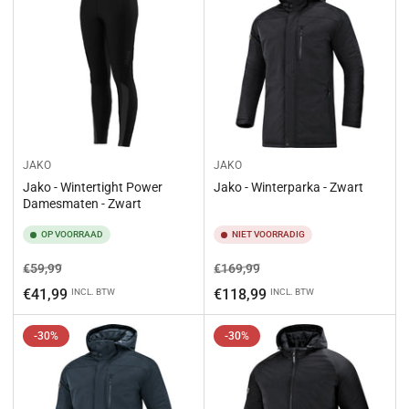
JAKO
JAKO
Jako - Wintertight Power
Jako - Winterparka - Zwart
Damesmaten - Zwart
OP VOORRAAD
NIET VOORRADIG
Normale
Aanbiedingsprijs
Normale
Aanbiedingsprijs
€59,99
€169,99
prijs
prijs
€41,99
€118,99
INCL. BTW
INCL. BTW
-30%
-30%