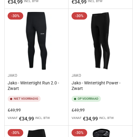
prijs
prijs
€34,99
€34,99
INCL. BTW
INCL. BTW
-30%
-30%
JAKO
JAKO
Jako - Wintertight Run 2.0 -
Jako - Wintertight Power -
Zwart
Zwart
NIET VOORRADIG
OP VOORRAAD
Normale
Aanbiedingsprijs
Normale
Aanbiedingsprijs
€49,99
€49,99
prijs
prijs
€34,99
€34,99
VANAF
INCL. BTW
VANAF
INCL. BTW
-30%
-30%