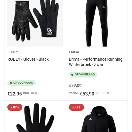
:
e
n
o
p
:
ROBEY
ERIMA
ROBEY - Gloves - Black
Erima - Performance Running
Winterbroek - Zwart
OP VOORRAAD
OP VOORRAAD
Normale
Aanbiedingsprijs
€77,00
prijs
Normale
€22,95
€53,90
INCL. BTW
VANAF
INCL. BTW
prijs
-30%
-30%