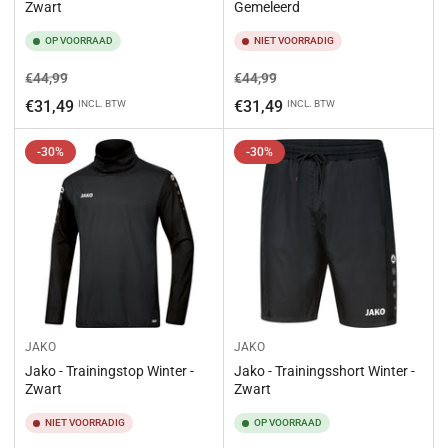
Zwart
Gemeleerd
OP VOORRAAD
NIET VOORRADIG
Normale
Aanbiedingsprijs
Normale
Aanbiedingsprijs
€44,99
€44,99
prijs
prijs
€31,49
€31,49
INCL. BTW
INCL. BTW
-30%
-30%
JAKO
JAKO
Jako - Trainingstop Winter -
Jako - Trainingsshort Winter -
Zwart
Zwart
NIET VOORRADIG
OP VOORRAAD