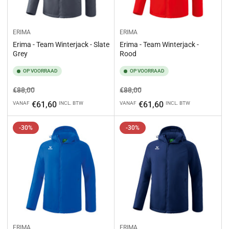
ERIMA
ERIMA
Erima - Team Winterjack - Slate
Erima - Team Winterjack -
Grey
Rood
OP VOORRAAD
OP VOORRAAD
Normale
Aanbiedingsprijs
Normale
Aanbiedingsprijs
€88,00
€88,00
prijs
prijs
€61,60
€61,60
VANAF
INCL. BTW
VANAF
INCL. BTW
-30%
-30%
ERIMA
ERIMA