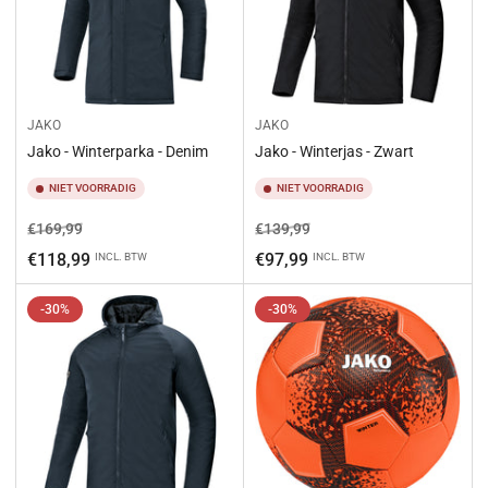
JAKO
JAKO
Jako - Winterparka - Denim
Jako - Winterjas - Zwart
NIET VOORRADIG
NIET VOORRADIG
Normale
Aanbiedingsprijs
Normale
Aanbiedingsprijs
€169,99
€139,99
prijs
prijs
€118,99
€97,99
INCL. BTW
INCL. BTW
-30%
-30%