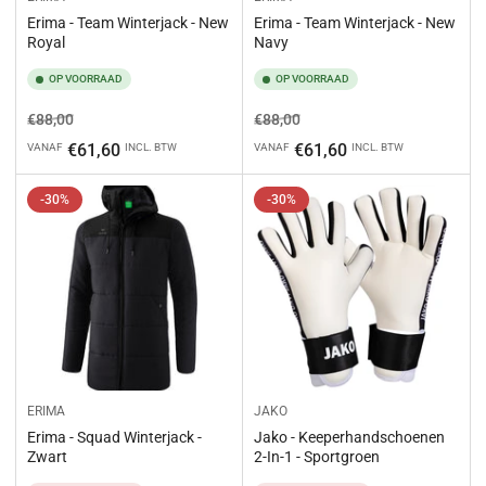
Erima - Team Winterjack - New
Erima - Team Winterjack - New
Royal
Navy
OP VOORRAAD
OP VOORRAAD
Normale
Aanbiedingsprijs
Normale
Aanbiedingsprijs
€88,00
€88,00
prijs
prijs
€61,60
€61,60
VANAF
INCL. BTW
VANAF
INCL. BTW
-30%
-30%
ERIMA
JAKO
Erima - Squad Winterjack -
Jako - Keeperhandschoenen
Zwart
2-In-1 - Sportgroen