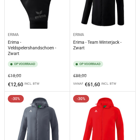
ERIMA
ERIMA
Erima -
Erima - Team Winterjack -
Veldspelershandschoen -
Zwart
Zwart
OP VOORRAAD
OP VOORRAAD
Normale
Aanbiedingsprijs
Normale
Aanbiedingsprijs
€18,00
€88,00
prijs
prijs
€12,60
€61,60
INCL. BTW
VANAF
INCL. BTW
-30%
-30%