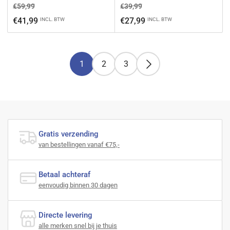
Normale
Aanbiedingsprijs
Normale
Aanbiedingsprijs
€59,99
€39,99
prijs
prijs
€41,99
€27,99
INCL. BTW
INCL. BTW
1
2
3
Gratis verzending
van bestellingen vanaf €75,-
Betaal achteraf
eenvoudig binnen 30 dagen
Directe levering
alle merken snel bij je thuis