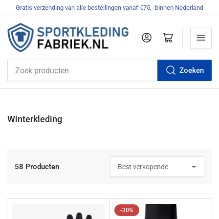
Gratis verzending van alle bestellingen vanaf €75,- binnen Nederland
Aanmelden
Mini-winkelwagen openen
Zoeken
Zoek
producten
C
Winterkleding
o
l
l
e
58 Producten
S
c
o
t
r
i
t
e
e
-30%
r